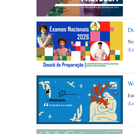
Do
Nes
(Le
We
Est
(Le