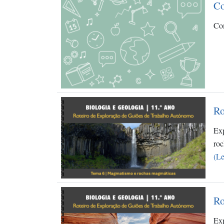
Co
Com
Ro
Exp
ro
(Le
Ro
Exp