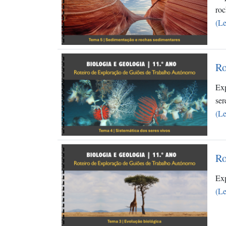
ro
(Le
Ro
Exp
se
(Le
Ro
Exp
(Le