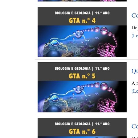
Co
Dep
(Le
Qu
A r
(Le
Co