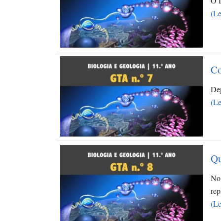
O D
(Le
Co
Dep
(Le
Qu
No 
re
(Le