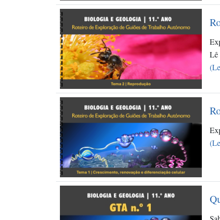
Ro
Exp
Lê
(Le
Ro
Exp
(Le
Qu
Sab