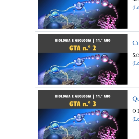
(Le
Co
Sab
(Le
Qu
O D
(Le