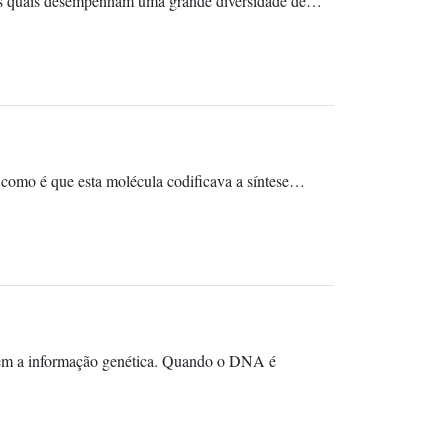
 as quais desempenham uma grande diversidade de…
 como é que esta molécula codificava a síntese…
têm a informação genética. Quando o DNA é