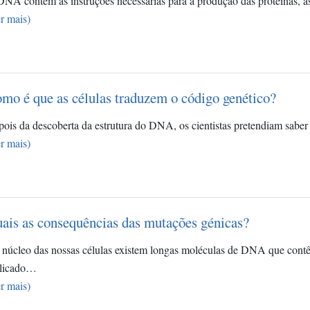
NA contém as instruções necessárias para a produção das proteínas,
r mais)
mo é que as células traduzem o código genético?
ois da descoberta da estrutura do DNA, os cientistas pretendiam saber
r mais)
ais as consequências das mutações génicas?
núcleo das nossas células existem longas moléculas de DNA que con
plicado…
r mais)