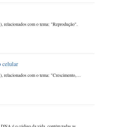
), relacionados com o tema: "Reprodução".
 celular
), relacionados com o tema: "Crescimento,…
ou DNA é o código da vida, contém todas as…