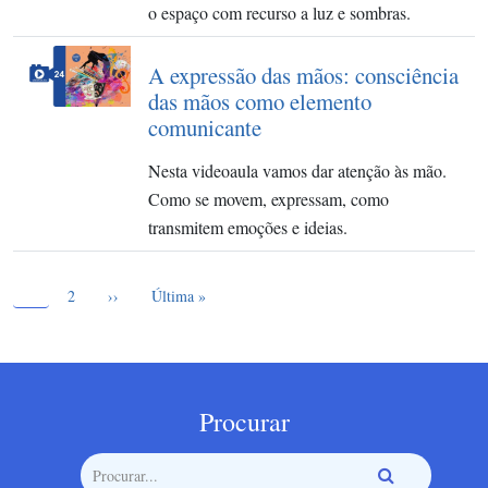
o espaço com recurso a luz e sombras.
A expressão das mãos: consciência
das mãos como elemento
comunicante
Nesta videoaula vamos dar atenção às mão.
Como se movem, expressam, como
transmitem emoções e ideias.
Página atual
Paginação
1
Page
Próxima página
Última página
2
››
Última »
Procurar