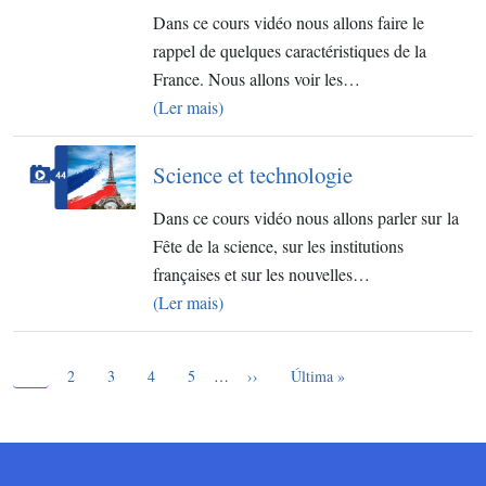
Dans ce cours vidéo nous allons faire le
rappel de quelques caractéristiques de la
France. Nous allons voir les…
(Ler mais)
Science et technologie
Dans ce cours vidéo nous allons parler sur la
Fête de la science, sur les institutions
françaises et sur les nouvelles…
(Ler mais)
Página atual
Paginação
1
Page
Page
Page
Page
Próxima página
Última página
2
3
4
5
…
››
Última »