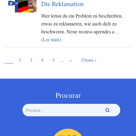
Die Reklamation
Hier lernst du ein Problem zu beschreiben,
etwas zu reklamieren, wie auch dich zu
beschweren. Neste recurso aprendes a…
(Ler mais)
Página atual
Paginação
1
Page
Page
Page
Page
Próxima página
Última página
2
3
4
5
…
››
Última »
Procurar