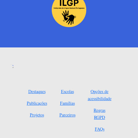
Destaques
Escolas
Opções de
acessibilidade
Publicações
Famílias
Regras
Projetos
Parceiros
RGPD
FAQs