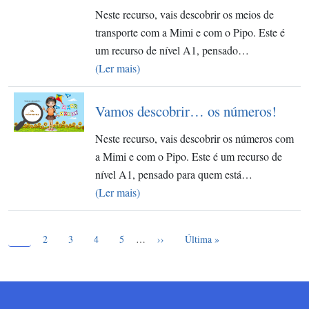
Neste recurso, vais descobrir os meios de
transporte com a Mimi e com o Pipo. Este é
um recurso de nível A1, pensado…
(Ler mais)
Vamos descobrir… os números!
Neste recurso, vais descobrir os números com
a Mimi e com o Pipo. Este é um recurso de
nível A1, pensado para quem está…
(Ler mais)
Página atual
Paginação
1
Page
Page
Page
Page
Próxima página
Última página
2
3
4
5
…
››
Última »