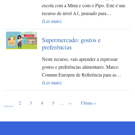
escola com a Mimi e com o Pipo. Este é um
recurso de nível A1, pensado para…
(Ler mais)
Supermercado: gostos e
preferências
Neste recurso, vais aprender a expressar
gostos e preferências alimentares. Marco
Comum Europeu de Referência para as…
(Ler mais)
Página atual
Paginação
1
Page
Page
Page
Page
Próxima página
Última página
2
3
4
5
…
››
Última »