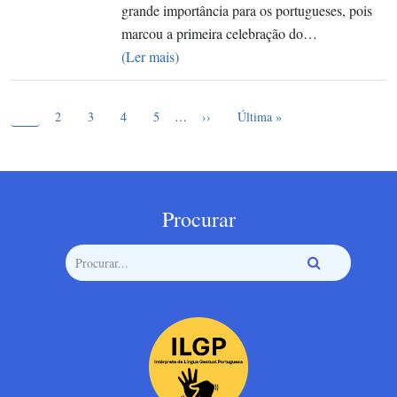
grande importância para os portugueses, pois
marcou a primeira celebração do…
(Ler mais)
Página atual
Paginação
1
Page
Page
Page
Page
Próxima página
Última página
2
3
4
5
…
››
Última »
Procurar