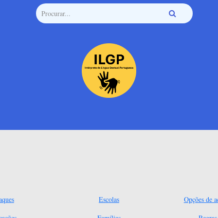
aques
Escolas
Opções de ac
cações
Famílias
Regra