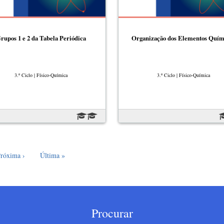
rupos 1 e 2 da Tabela Periódica
Organização dos Elementos Quím
3.º Ciclo | Físico-Química
3.º Ciclo | Físico-Química
róxima página
Última página
róxima ›
Última »
Procurar