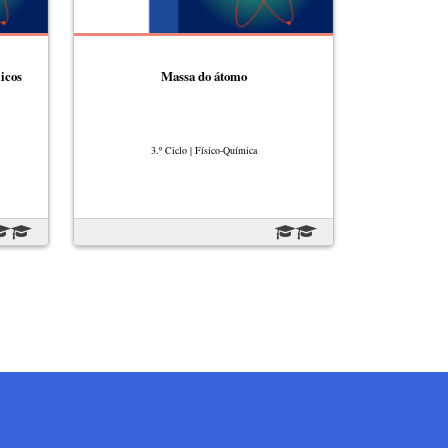
icos
Massa do átomo
3.º Ciclo | Físico-Química