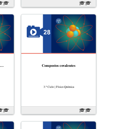
 e…
Compostos covalentes
3.º Ciclo | Físico-Química