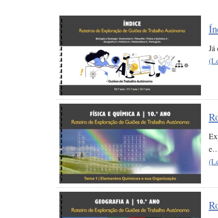
Ín
Já
(L
Ro
Ex
e
(L
Ro