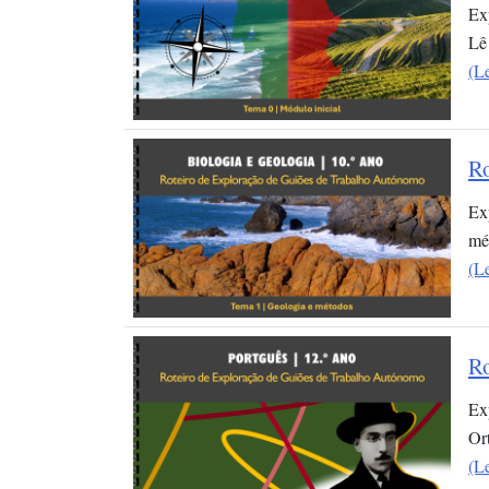
Ex
Lê
(L
Ro
Ex
mé
(L
Ro
Ex
Or
(L