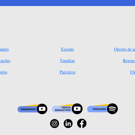
aques
Escolas
Opções de ac
cações
Famílias
Regra
jetos
Parceiros
FA