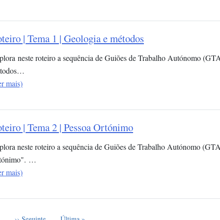
teiro | Tema 1 | Geologia e métodos
plora neste roteiro a sequência de Guiões de Trabalho Autónomo (GTA
todos…
er mais)
teiro | Tema 2 | Pessoa Ortónimo
plora neste roteiro a sequência de Guiões de Trabalho Autónomo (GTA
tónimo". …
er mais)
e
Próxima página
Última página
…
›› Seguinte
Última »