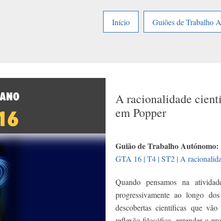
Início
Guiões de Trabalho 
A racionalidade cientí
em Popper
Guião de Trabalho Autónomo:
GTA 16 | T4 | ST2 | A racionalida
Quando pensamos na atividade 
progressivamente ao longo dos
descobertas científicas que vã
reflexão filosófica, entender o p