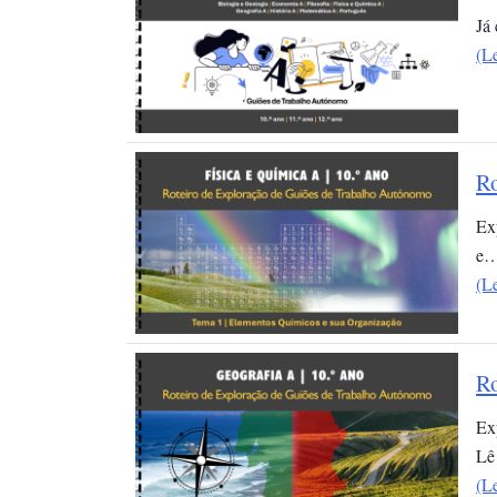
Já
(L
Ro
Ex
e
(L
Ro
Ex
Lê
(L