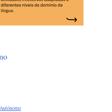
mo
o Autónomo