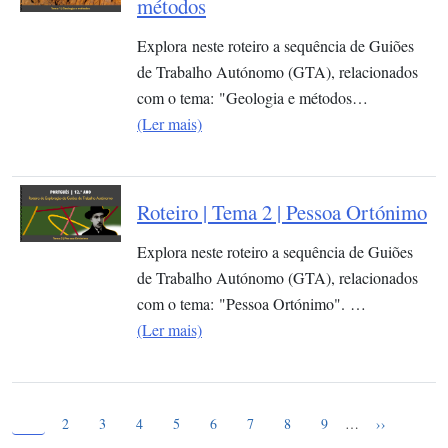
métodos
Explora neste roteiro a sequência de Guiões
de Trabalho Autónomo (GTA), relacionados
com o tema: "Geologia e métodos…
(Ler mais)
Roteiro | Tema 2 | Pessoa Ortónimo
Explora neste roteiro a sequência de Guiões
de Trabalho Autónomo (GTA), relacionados
com o tema: "Pessoa Ortónimo". …
(Ler mais)
Página atual
Paginação
1
Page
Page
Page
Page
Page
Page
Page
Page
Próxima pág
2
3
4
5
6
7
8
9
…
››