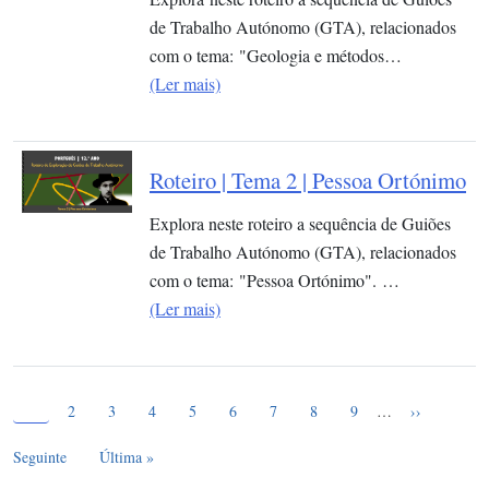
de Trabalho Autónomo (GTA), relacionados
com o tema: "Geologia e métodos…
(Ler mais)
Roteiro | Tema 2 | Pessoa Ortónimo
Explora neste roteiro a sequência de Guiões
de Trabalho Autónomo (GTA), relacionados
com o tema: "Pessoa Ortónimo". …
(Ler mais)
Página atual
Paginação
1
Page
Page
Page
Page
Page
Page
Page
Page
Próxima pág
2
3
4
5
6
7
8
9
…
››
Última página
Seguinte
Última »