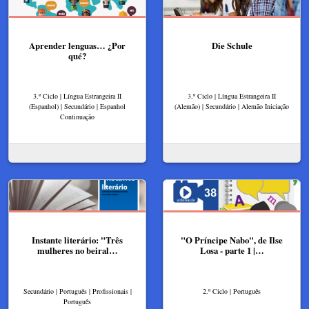
Aprender lenguas… ¿Por
Die Schule
qué?
3.º Ciclo | Língua Estrangeira II
3.º Ciclo | Língua Estrangeira II
(Espanhol) | Secundário | Espanhol
(Alemão) | Secundário | Alemão Iniciação
Continuação
Instante literário: "Três
"O Príncipe Nabo", de Ilse
mulheres no beiral…
Losa - parte 1 |…
Secundário | Português | Profissionais |
2.º Ciclo | Português
Português