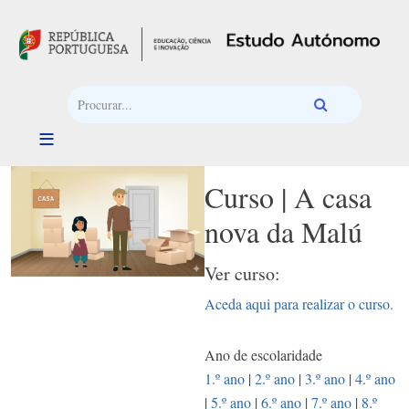
Passar para o conteúdo principal
Curso | A casa
nova da Malú
Ver curso:
Aceda aqui para realizar o curso.
Ano de escolaridade
1.º ano
|
2.º ano
|
3.º ano
|
4.º ano
|
5.º ano
|
6.º ano
|
7.º ano
|
8.º