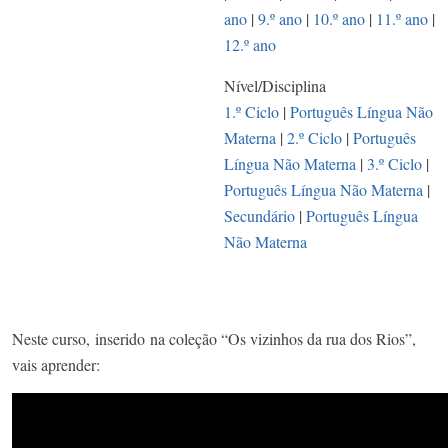
ano
|
9.º ano
|
10.º ano
|
11.º ano
|
12.º ano
Nível/Disciplina
1.º Ciclo
|
Português Língua Não
Materna
|
2.º Ciclo
|
Português
Língua Não Materna
|
3.º Ciclo
|
Português Língua Não Materna
|
Secundário
|
Português Língua
Não Materna
Neste curso, inserido na coleção “Os vizinhos da rua dos Rios”,
vais aprender: