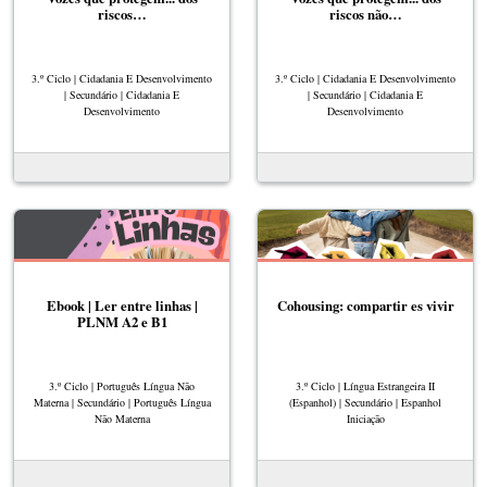
riscos…
riscos não…
3.º Ciclo | Cidadania E Desenvolvimento
3.º Ciclo | Cidadania E Desenvolvimento
| Secundário | Cidadania E
| Secundário | Cidadania E
Desenvolvimento
Desenvolvimento
Ebook | Ler entre linhas |
Cohousing: compartir es vivir
PLNM A2 e B1
3.º Ciclo | Português Língua Não
3.º Ciclo | Língua Estrangeira II
Materna | Secundário | Português Língua
(Espanhol) | Secundário | Espanhol
Não Materna
Iniciação