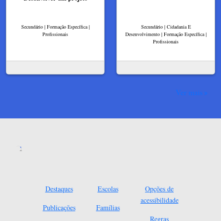
Secundário | Formação Específica |
Secundário | Cidadania E
Profissionais
Desenvolvimento | Formação Específica |
Profissionais
Ver mais
Destaques
Escolas
Opções de
acessibilidade
Publicações
Famílias
Regras