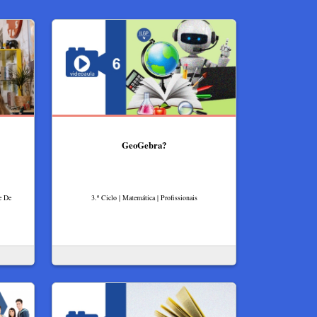
GeoGebra?
e De
3.º Ciclo | Matemática | Profissionais