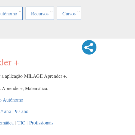
Autónomo
Recursos
Cursos
er +
er a aplicação MILAGE Aprender +.
prender+; Matemática.
lho Autónomo
.º ano
|
9.º ano
emática
|
TIC
|
Profissionais