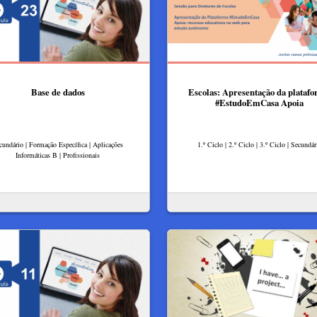
Base de dados
Escolas: Apresentação da plataf
#EstudoEmCasa Apoia
cundário | Formação Específica | Aplicações
1.º Ciclo | 2.º Ciclo | 3.º Ciclo | Secundár
Informáticas B | Profissionais