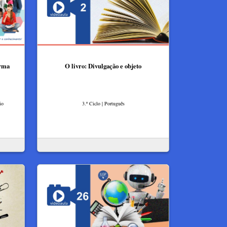
orma
O livro: Divulgação e objeto
io
3.º Ciclo | Português