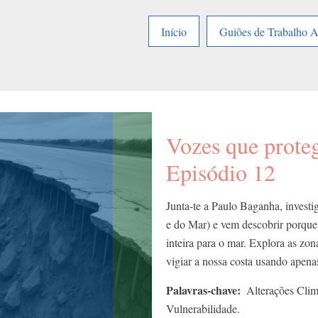
Início
Guiões de Trabalho 
Vozes que proteg
Episódio 12
Junta-te a Paulo Baganha, inves
e do Mar) e vem descobrir porque 
inteira para o mar. Explora as zo
vigiar a nossa costa usando apenas
Palavras-chave
Alterações Climá
Vulnerabilidade.