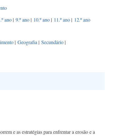
ento
.º ano
|
9.º ano
|
10.º ano
|
11.º ano
|
12.º ano
vimento
|
Geografia
|
Secundário
|
rrem e as estratégias para enfrentar a erosão e a