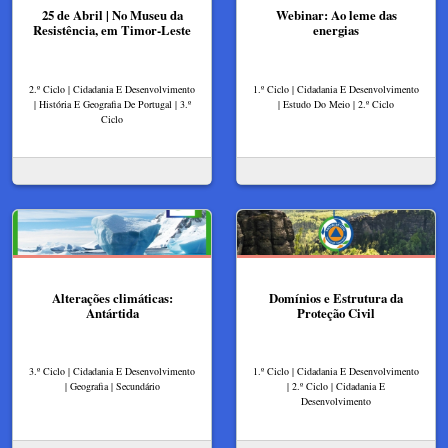
25 de Abril | No Museu da
Webinar: Ao leme das
Resistência, em Timor-Leste
energias
2.º Ciclo | Cidadania E Desenvolvimento
1.º Ciclo | Cidadania E Desenvolvimento
| História E Geografia De Portugal | 3.º
| Estudo Do Meio | 2.º Ciclo
Ciclo
Alterações climáticas:
Domínios e Estrutura da
Antártida
Proteção Civil
3.º Ciclo | Cidadania E Desenvolvimento
1.º Ciclo | Cidadania E Desenvolvimento
| Geografia | Secundário
| 2.º Ciclo | Cidadania E
Desenvolvimento