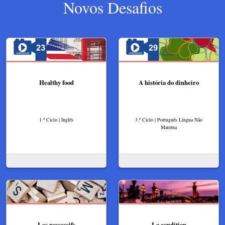
Novos Desafios
Healthy food
A história do dinheiro
1.º Ciclo | Inglês
3.º Ciclo | Português Língua Não
Materna
Les possessifs
La condition