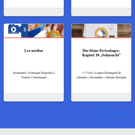
Les médias
Das blaue Ferienlager:
Kapitel 10 ,,Sehnsucht”
Secundário | Formação Específica |
3.º Ciclo | Língua Estrangeira II
Francês Continuação
(Alemão) | Secundário | Alemão Iniciação
Ver mais