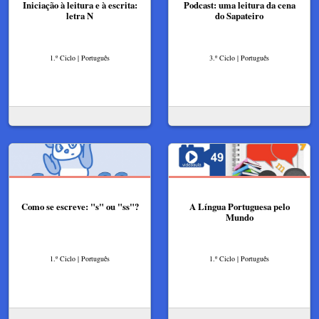
Iniciação à leitura e à escrita:
Podcast: uma leitura da cena
letra N
do Sapateiro
1.º Ciclo | Português
3.º Ciclo | Português
Como se escreve: "s" ou "ss"?
A Língua Portuguesa pelo
Mundo
1.º Ciclo | Português
1.º Ciclo | Português