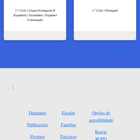
3.º Ciclo | Língua Estrangeira II
1.º Ciclo | Português
(Espanhol) | Secundário | Espanhol
Continuação
Ver mais
Destaques
Escolas
Opções de
acessibilidade
Publicações
Famílias
Regras
Projetos
Parceiros
RGPD