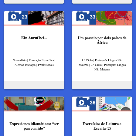
Ein Anruf bei...
Um passeio por dois países de
África
Secundário | Formação Específica |
1.º Ciclo | Português Língua Não
Alemão Iniciação | Profissionais
Materna | 2.º Ciclo | Português Língua
Não Materna
Expresiones idiomáticas: “ser
Exercícios de Leitura e
pan comido”
Escrita (2)