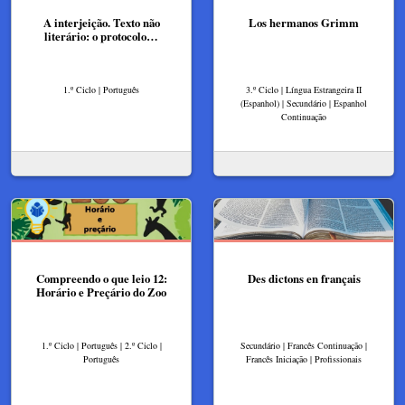
A interjeição. Texto não
Los hermanos Grimm
literário: o protocolo…
1.º Ciclo | Português
3.º Ciclo | Língua Estrangeira II
(Espanhol) | Secundário | Espanhol
Continuação
Compreendo o que leio 12:
Des dictons en français
Horário e Preçário do Zoo
1.º Ciclo | Português | 2.º Ciclo |
Secundário | Francês Continuação |
Português
Francês Iniciação | Profissionais