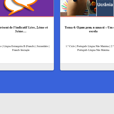
résent de l'indicatif 1.ére, 2.éme et
Tema 4: Один день в школі – Um 
3.éme…
escola
lo | Língua Estrangeira II (Francês) | Secundário |
1.º Ciclo | Português Língua Não Materna | 2.º 
Francês Iniciação
Português Língua Não Materna