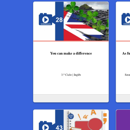
You can make a difference
As fu
3.º Ciclo | Inglês
Secu