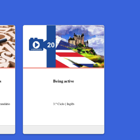
s
Being active
cundário
3.º Ciclo | Inglês