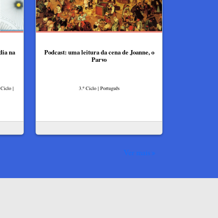
dia na
Podcast: uma leitura da cena de Joanne, o
Parvo
Ciclo |
3.º Ciclo | Português
Ver mais