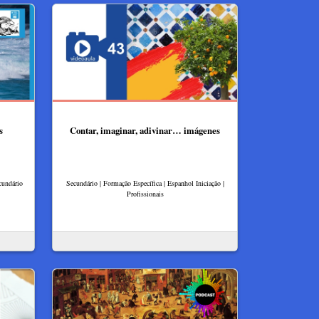
s
Contar, imaginar, adivinar… imágenes
cundário
Secundário | Formação Específica | Espanhol Iniciação |
Profissionais