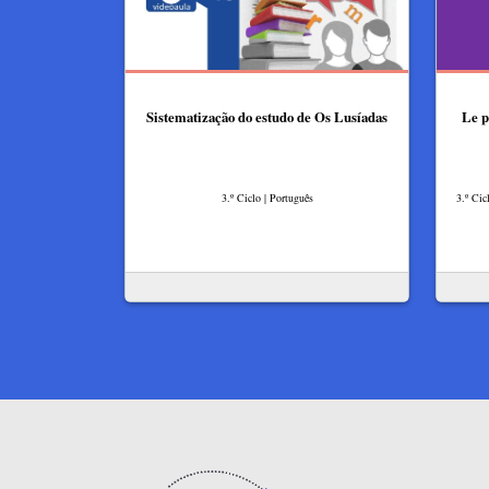
Sistematização do estudo de Os Lusíadas
Le p
3.º Ciclo | Português
3.º Cic