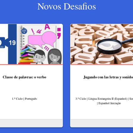
Novos Desafios
Classe de palavras: o verbo
Jugando con las letras y sonido
1.º Ciclo | Português
3.º Ciclo | Língua Estrangeira II (Espanhol) | Se
| Espanhol Iniciação