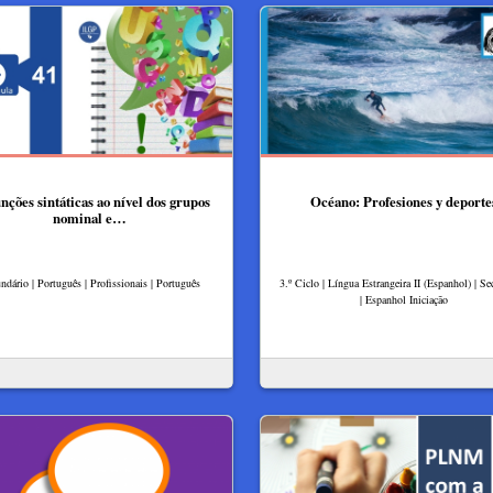
nções sintáticas ao nível dos grupos
Océano: Profesiones y deporte
nominal e…
ndário | Português | Profissionais | Português
3.º Ciclo | Língua Estrangeira II (Espanhol) | Se
| Espanhol Iniciação