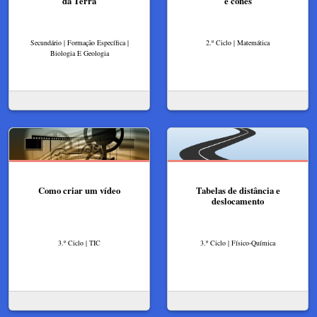
da Terra
e cones
Secundário | Formação Específica |
2.º Ciclo | Matemática
Biologia E Geologia
Como criar um vídeo
Tabelas de distância e
deslocamento
3.º Ciclo | TIC
3.º Ciclo | Físico-Química