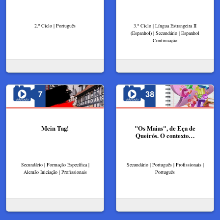
2.º Ciclo | Português
3.º Ciclo | Língua Estrangeira II
(Espanhol) | Secundário | Espanhol
Continuação
Mein Tag!
"Os Maias", de Eça de
Queirós. O contexto…
Secundário | Formação Específica |
Secundário | Português | Profissionais |
Alemão Iniciação | Profissionais
Português