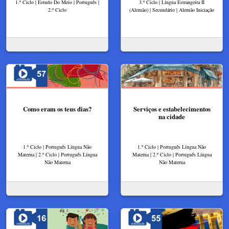
1.º Ciclo | Estudo Do Meio | Português |
3.º Ciclo | Língua Estrangeira II
2.º Ciclo
(Alemão) | Secundário | Alemão Iniciação
Como eram os teus dias?
Serviços e estabelecimentos
na cidade
1.º Ciclo | Português Língua Não
1.º Ciclo | Português Língua Não
Materna | 2.º Ciclo | Português Língua
Materna | 2.º Ciclo | Português Língua
Não Materna
Não Materna