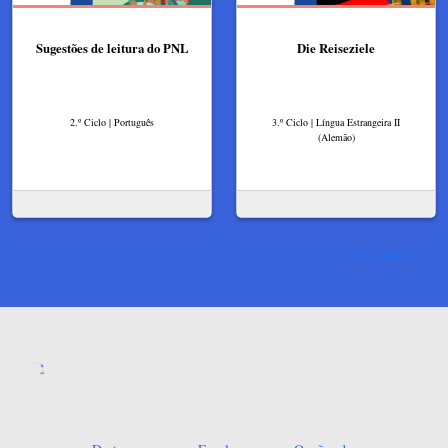
Sugestões de leitura do PNL
Die Reiseziele
2.º Ciclo | Português
3.º Ciclo | Língua Estrangeira II
(Alemão)
Ver mais