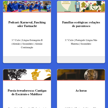
Podcast: Karneval, Fasching
Famílias ecológicas: relações
oder Fastnacht
de parentesco
3.º Ciclo | Língua Estrangeira II
3.º Ciclo | Português Língua Não
(Alemão) | Secundário | Alemão
Materna | Secundário
Continuação
Poesia trovadoresca: Cantigas
As horas
de Escárnio e Maldizer