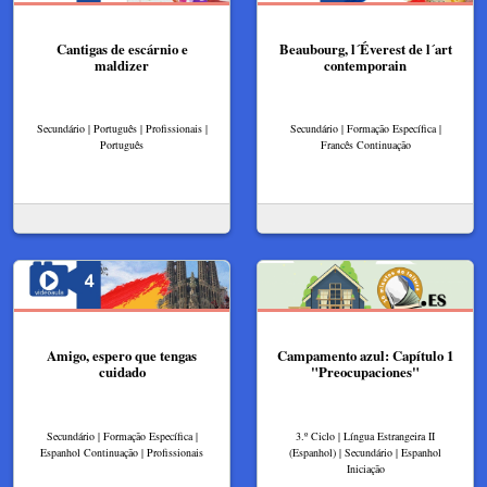
Cantigas de escárnio e
Beaubourg, l´Éverest de l´art
maldizer
contemporain
Secundário | Português | Profissionais |
Secundário | Formação Específica |
Português
Francês Continuação
Amigo, espero que tengas
Campamento azul: Capítulo 1
cuidado
"Preocupaciones"
Secundário | Formação Específica |
3.º Ciclo | Língua Estrangeira II
Espanhol Continuação | Profissionais
(Espanhol) | Secundário | Espanhol
Iniciação