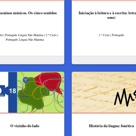
eninos músicos. Os cinco sentidos
Iniciação à leitura e à escrita: letr
sons)
clo | Português Língua Não Materna | 2.º Ciclo |
1.º Ciclo | Português
Português Língua Não Materna
O vizinho do lado
História da língua: fonética