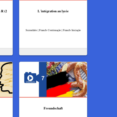
a R (2
L´intégration au lycée
Secundário | Francês Continuação | Francês Iniciação
Freundschaft