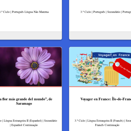
3.º Ciclo | Português Língua Não Materna
3.º Ciclo | Português | Secundário | Portug
a flor más grande del mundo”, de
Voyager en France: Île-de-Fran
Saramago
lo | Língua Estrangeira II (Espanhol) | Secundário
3.º Ciclo | Língua Estrangeira II (Francês) | Secu
| Espanhol Continuação
Francês Continuação