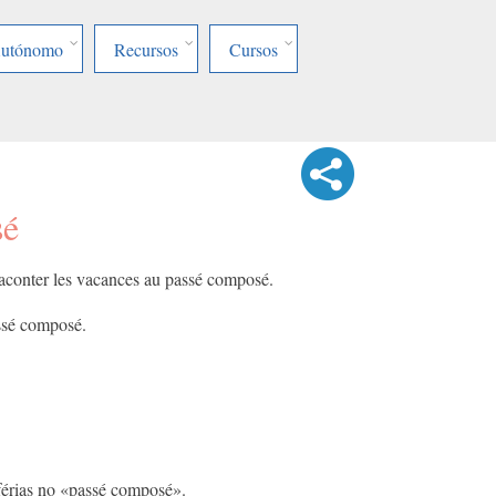
Autónomo
Recursos
Cursos
sé
raconter les vacances au passé composé.
ssé composé.
férias no «passé composé».