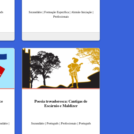
uês
Secundário | Formação Específica | Alemão Iniciação |
Profissionais
ce
Poesia trovadoresca: Cantigas de
Escárnio e Maldizer
ndário |
Secundário | Português | Profissionais | Português