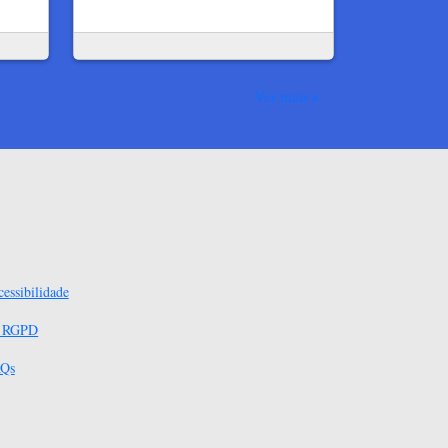
Ver mais
essibilidade
s RGPD
Qs