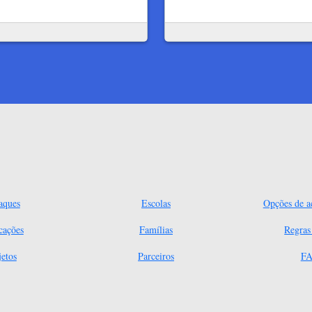
aques
Escolas
Opções de ac
cações
Famílias
Regra
jetos
Parceiros
FA