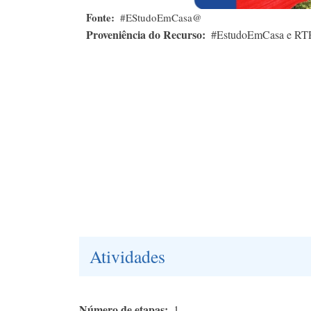
Fonte
#EStudoEmCasa@
Proveniência do Recurso
#EstudoEmCasa e RT
Atividades
Número de etapas
1