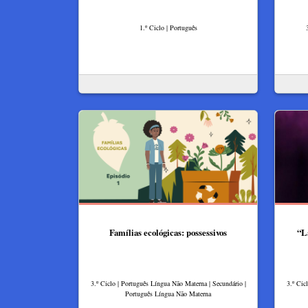
1.º Ciclo | Português
Famílias ecológicas: possessivos
“L
3.º Ciclo | Português Língua Não Materna | Secundário |
3.º Cic
Português Língua Não Materna