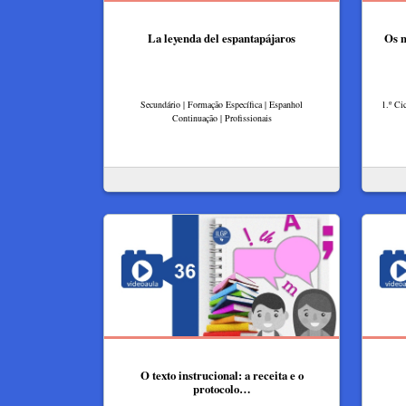
La leyenda del espantapájaros
Os m
Secundário | Formação Específica | Espanhol
1.º Ci
Continuação | Profissionais
O texto instrucional: a receita e o
protocolo…