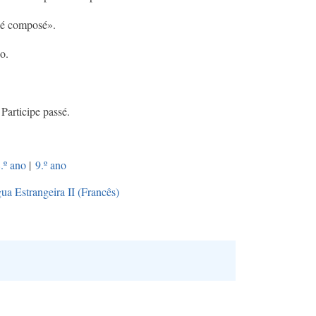
sé composé».
o.
Participe passé.
.º ano
|
9.º ano
ua Estrangeira II (Francês)