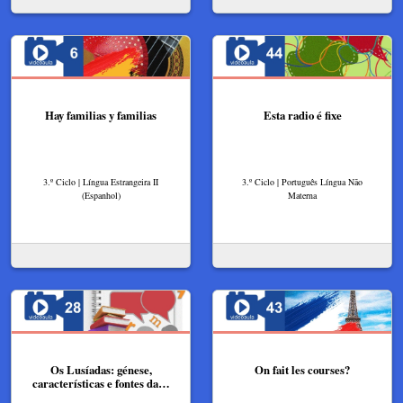
Hay familias y familias
Esta radio é fixe
3.º Ciclo | Língua Estrangeira II
3.º Ciclo | Português Língua Não
(Espanhol)
Materna
Os Lusíadas: génese,
On fait les courses?
características e fontes da…