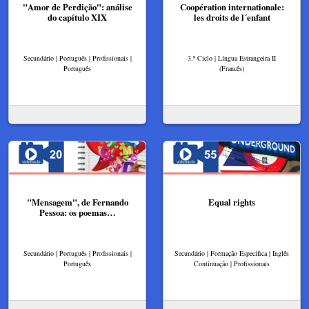
"Amor de Perdição": análise
Coopération internationale:
do capítulo XIX
les droits de l´enfant
Secundário | Português | Profissionais |
3.º Ciclo | Língua Estrangeira II
Português
(Francês)
"Mensagem", de Fernando
Equal rights
Pessoa: os poemas…
Secundário | Português | Profissionais |
Secundário | Formação Específica | Inglês
Português
Continuação | Profissionais