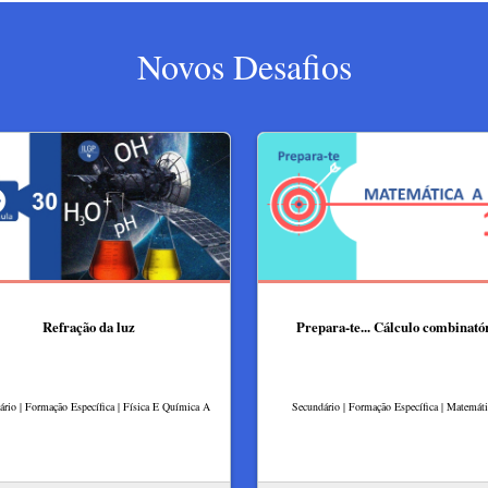
Novos Desafios
Refração da luz
Prepara-te... Cálculo combinató
rio | Formação Específica | Física E Química A
Secundário | Formação Específica | Matemát