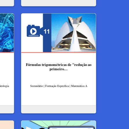
Fórmulas trigonométricas de "redução ao
primeiro…
Geologia
Secundário | Formação Específica | Matemática A