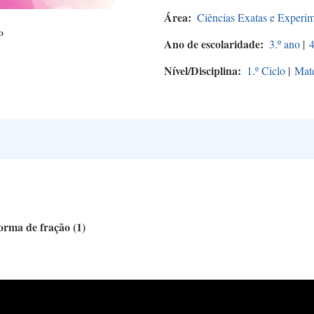
Área
Ciências Exatas e Experim
P
Ano de escolaridade
3.º ano
|
4
Nível/Disciplina
1.º Ciclo
|
Mat
orma de fração (1)