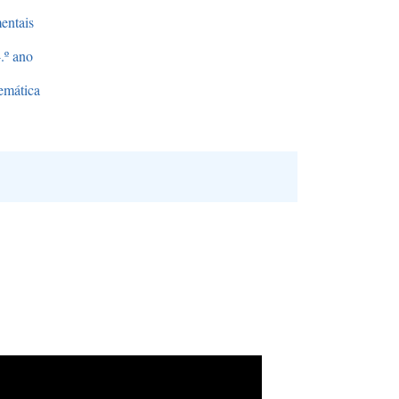
entais
.º ano
emática