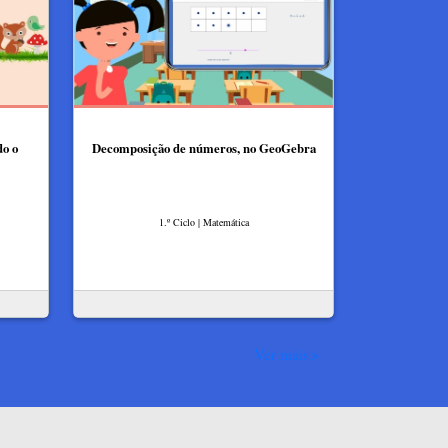
do o
Decomposição de números, no GeoGebra
1.º Ciclo | Matemática
Ver mais