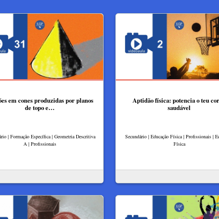
ões em cones produzidas por planos
Aptidão física: potencia o teu co
de topo e…
saudável
rio | Formação Específica | Geometria Descritiva
Secundário | Educação Física | Profissionais | 
A | Profissionais
Física