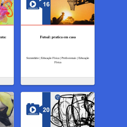
nta:
Futsal: pratica em casa
Secundário | Educação Física | Profissionais | Educação
Física