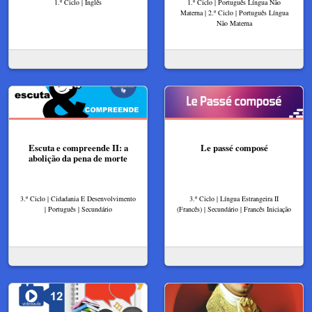
1.º Ciclo | Inglês
1.º Ciclo | Português Língua Não
Materna | 2.º Ciclo | Português Língua
Não Materna
Escuta e compreende II: a
Le passé composé
abolição da pena de morte
3.º Ciclo | Cidadania E Desenvolvimento
3.º Ciclo | Língua Estrangeira II
| Português | Secundário
(Francês) | Secundário | Francês Iniciação