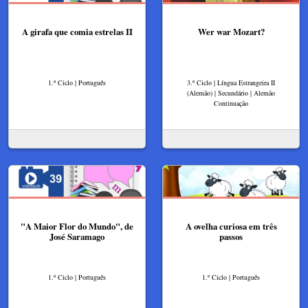
A girafa que comia estrelas II
Wer war Mozart?
1.º Ciclo | Português
3.º Ciclo | Língua Estrangeira II
(Alemão) | Secundário | Alemão
Continuação
"A Maior Flor do Mundo", de
A ovelha curiosa em três
José Saramago
passos
1.º Ciclo | Português
1.º Ciclo | Português