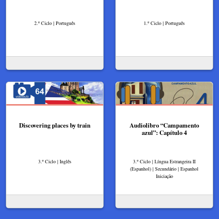
2.º Ciclo | Português
1.º Ciclo | Português
Discovering places by train
Audiolibro “Campamento
azul”: Capítulo 4
3.º Ciclo | Inglês
3.º Ciclo | Língua Estrangeira II
(Espanhol) | Secundário | Espanhol
Iniciação