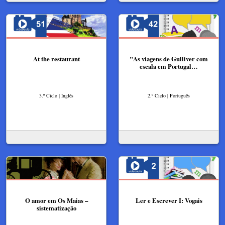
At the restaurant
"As viagens de Gulliver com
escala em Portugal…
3.º Ciclo | Inglês
2.º Ciclo | Português
O amor em Os Maias –
Ler e Escrever I: Vogais
sistematização