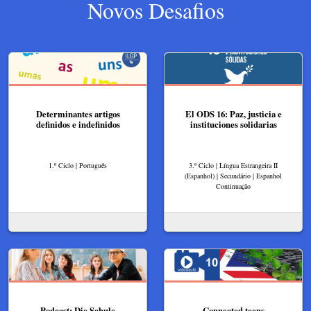
Novos Desafios
Determinantes artigos
El ODS 16: Paz, justicia e
definidos e indefinidos
instituciones solidarias
1.º Ciclo | Português
3.º Ciclo | Língua Estrangeira II
(Espanhol) | Secundário | Espanhol
Continuação
Podcast: Die Schule
Connected teens