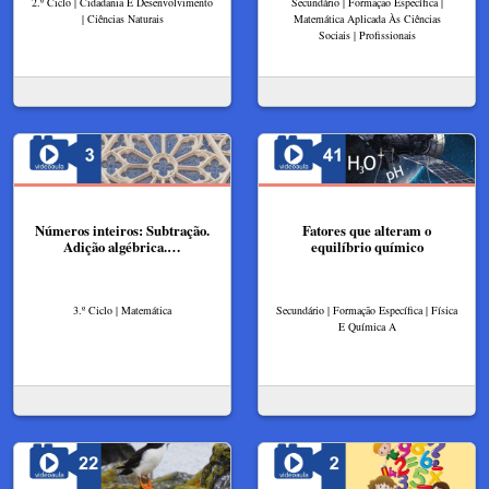
2.º Ciclo | Cidadania E Desenvolvimento
Secundário | Formação Específica |
| Ciências Naturais
Matemática Aplicada Às Ciências
Sociais | Profissionais
Números inteiros: Subtração.
Fatores que alteram o
Adição algébrica.…
equilíbrio químico
3.º Ciclo | Matemática
Secundário | Formação Específica | Física
E Química A