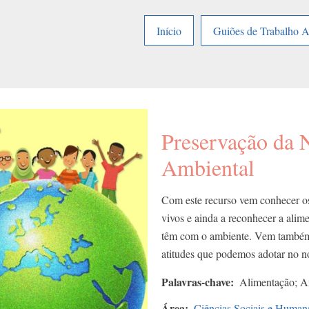
Início
Guiões de Trabalho 
Preservação da 
Ambiental
Com este recurso vem conhecer os
vivos e ainda a reconhecer a alim
têm com o ambiente. Vem também c
atitudes que podemos adotar no no
Palavras-chave
Alimentação; Am
Área
Ciências Sociais e Human