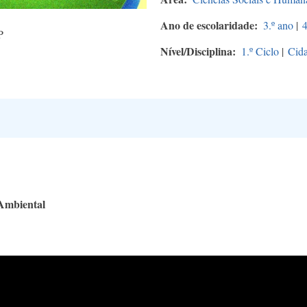
Ano de escolaridade
3.º ano
|
4
P
Nível/Disciplina
1.º Ciclo
|
Cida
Ambiental