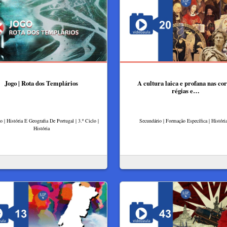
Jogo | Rota dos Templários
A cultura laica e profana nas cor
régias e…
o | História E Geografia De Portugal | 3.º Ciclo |
Secundário | Formação Específica | Históri
História