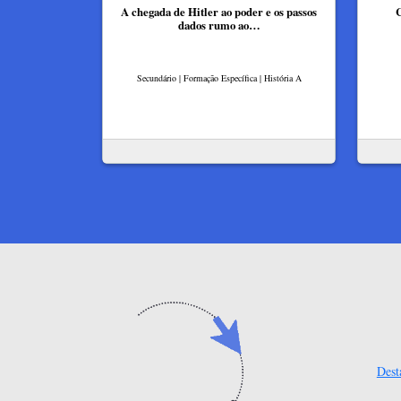
A chegada de Hitler ao poder e os passos
C
dados rumo ao…
Secundário | Formação Específica | História A
Dest