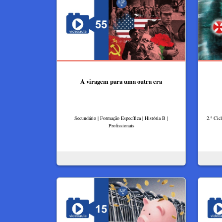
A viragem para uma outra era
Secundário | Formação Específica | História B |
2.º Cicl
Profissionais