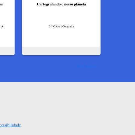
as
Cartografando o nosso planeta
a A
3.º Ciclo | Geografia
Ver mais
essibilidade