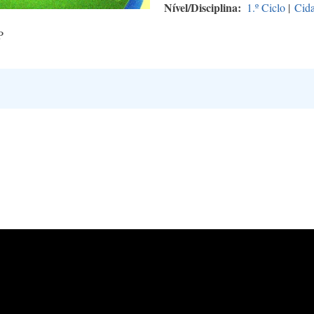
Nível/Disciplina
1.º Ciclo
|
Cida
P