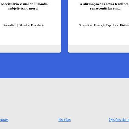
onceituário visual de Filosofia:
A afirmação das novas tendênci
subjetivismo moral
renascentistas em…
Secundário | Filosofia | Desenho A
Secundário | Formação Específica | Históri
aques
Escolas
Opções de ac