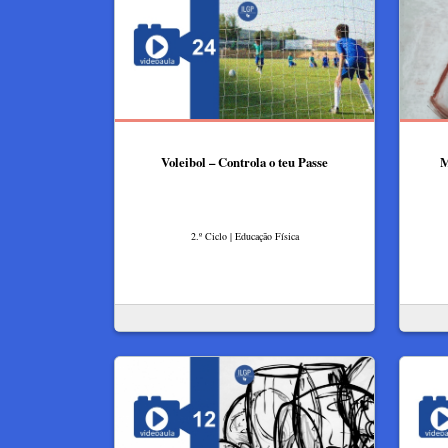
Voleibol – Controla o teu Passe
M
2.º Ciclo | Educação Física