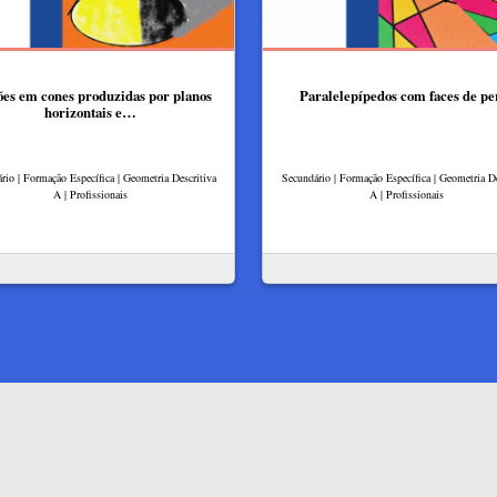
ões em cones produzidas por planos
Paralelepípedos com faces de per
horizontais e…
rio | Formação Específica | Geometria Descritiva
Secundário | Formação Específica | Geometria De
A | Profissionais
A | Profissionais