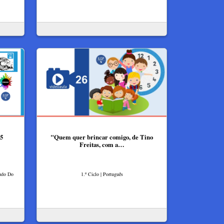
 5
"Quem quer brincar comigo, de Tino
Freitas, com a…
tudo Do
1.º Ciclo | Português