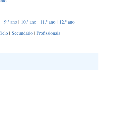
ento
o
|
9.º ano
|
10.º ano
|
11.º ano
|
12.º ano
Ciclo
|
Secundário
|
Profissionais