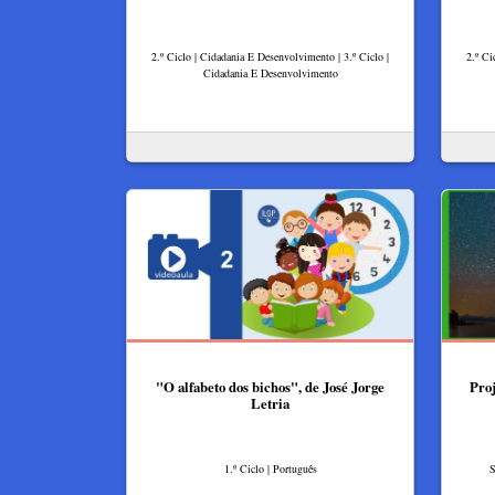
2.º Ciclo | Cidadania E Desenvolvimento | 3.º Ciclo |
2.º Ci
Cidadania E Desenvolvimento
"O alfabeto dos bichos", de José Jorge
Pro
Letria
1.º Ciclo | Português
S