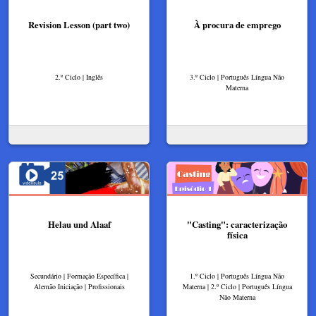
Revision Lesson (part two)
À procura de emprego
2.º Ciclo | Inglês
3.º Ciclo | Português Língua Não
Materna
Helau und Alaaf
"Casting": caracterização
física
Secundário | Formação Específica |
1.º Ciclo | Português Língua Não
Alemão Iniciação | Profissionais
Materna | 2.º Ciclo | Português Língua
Não Materna