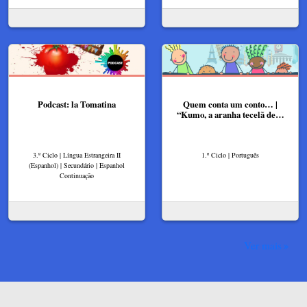
Podcast: la Tomatina
Quem conta um conto… |
“Kumo, a aranha tecelã de…
3.º Ciclo | Língua Estrangeira II
1.º Ciclo | Português
(Espanhol) | Secundário | Espanhol
Continuação
Ver mais