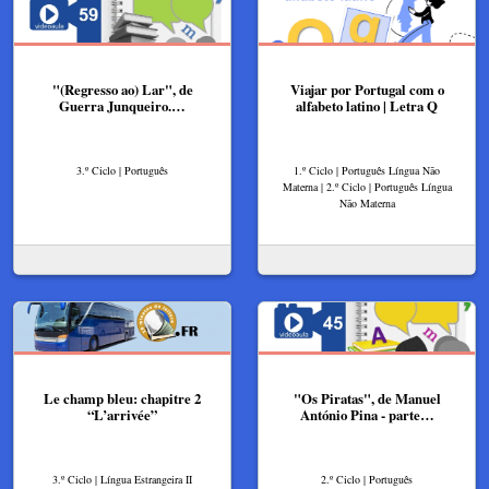
"(Regresso ao) Lar", de
Viajar por Portugal com o
Guerra Junqueiro.…
alfabeto latino | Letra Q
3.º Ciclo | Português
1.º Ciclo | Português Língua Não
Materna | 2.º Ciclo | Português Língua
Não Materna
Le champ bleu: chapitre 2
"Os Piratas", de Manuel
“L’arrivée”
António Pina - parte…
3.º Ciclo | Língua Estrangeira II
2.º Ciclo | Português