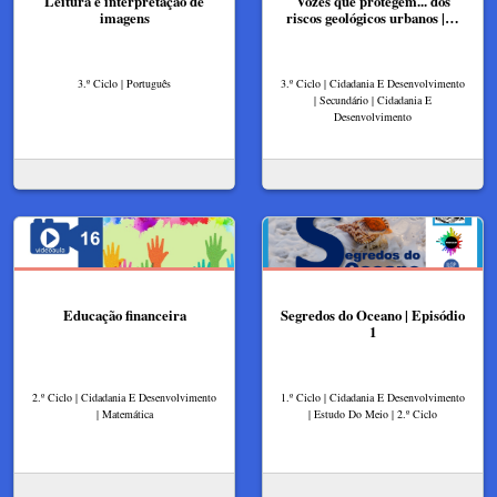
Leitura e interpretação de
Vozes que protegem... dos
imagens
riscos geológicos urbanos |…
3.º Ciclo | Português
3.º Ciclo | Cidadania E Desenvolvimento
| Secundário | Cidadania E
Desenvolvimento
Educação financeira
Segredos do Oceano | Episódio
1
2.º Ciclo | Cidadania E Desenvolvimento
1.º Ciclo | Cidadania E Desenvolvimento
| Matemática
| Estudo Do Meio | 2.º Ciclo