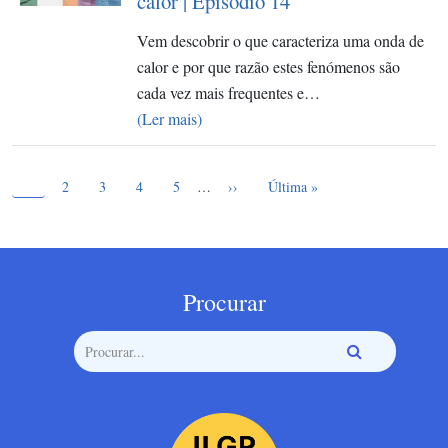
calor | Episódio 14
Vem descobrir o que caracteriza uma onda de
calor e por que razão estes fenómenos são
cada vez mais frequentes e…
(Ler mais)
Página atual
Paginação
1
Page
Page
Page
Page
Próxima página
Última página
2
3
4
5
…
››
Última »
Procurar