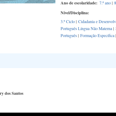
Ano de escolaridade
7.º ano
|
8
Nível/Disciplina
3.º Ciclo
|
Cidadania e Desenvol
Português Língua Não Materna
|
Português
|
Formação Específica
ry dos Santos