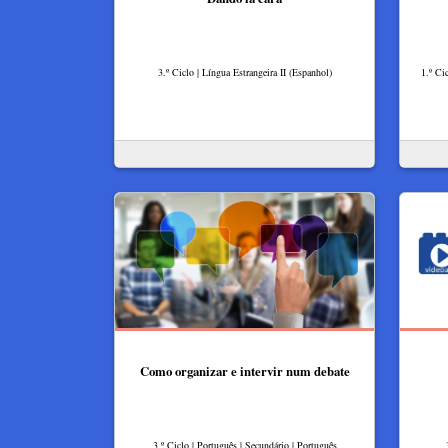
3.º Ciclo | Língua Estrangeira II (Espanhol)
1.º Ci
Como organizar e intervir num debate
3.º Ciclo | Português | Secundário | Português