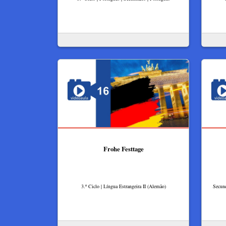
Frohe Festtage
3.º Ciclo | Língua Estrangeira II (Alemão)
Secund