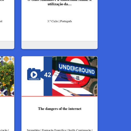
utilização da…
ol
3.º Ciclo | Português
The dangers of the internet
ciação |
Secundário | Formação Específica | Inglês Continuação |