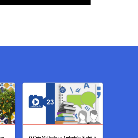
ico
O Gato Malhado e a Andorinha Sinhá. A