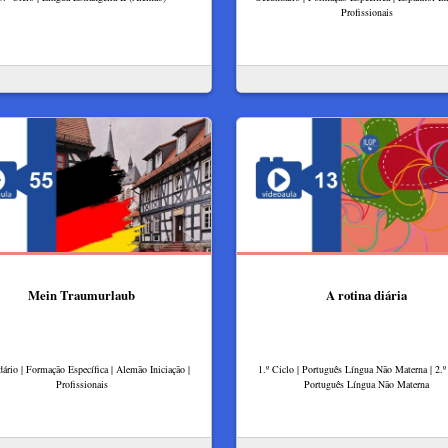
Profissionais
Mein Traumurlaub
A rotina diária
ário | Formação Específica | Alemão Iniciação |
1.º Ciclo | Português Língua Não Materna | 2.º 
Profissionais
Português Língua Não Materna