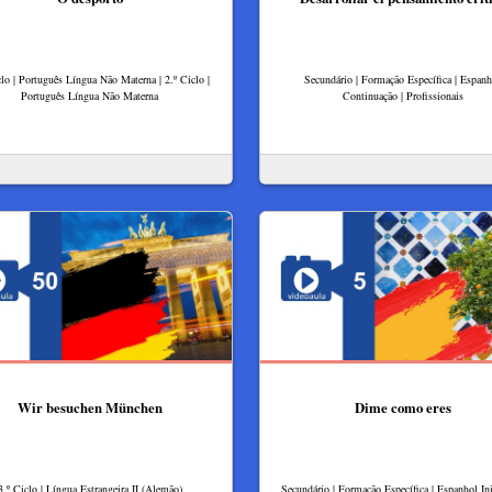
clo | Português Língua Não Materna | 2.º Ciclo |
Secundário | Formação Específica | Espanh
Português Língua Não Materna
Continuação | Profissionais
Wir besuchen München
Dime como eres
3.º Ciclo | Língua Estrangeira II (Alemão)
Secundário | Formação Específica | Espanhol Ini