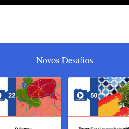
Novos Desafios
O desporto
Desarrollar el pensamiento crít