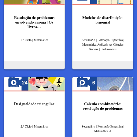
Resolução de problemas
Modelos de distribuição:
envolvendo a soma | Os
binomial
livros…
1.º Ciclo | Matemática
Secundário | Formação Específica |
Matemática Aplicada Às Ciências
Sociais | Profissionais
Desigualdade triangular
Cálculo combinatório:
resolução de problemas
2.º Ciclo | Matemática
Secundário | Formação Específica |
Matemática A