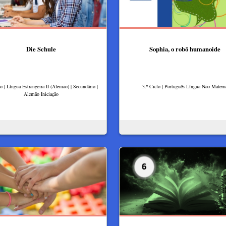
Die Schule
Sophia, o robô humanoide
lo | Língua Estrangeira II (Alemão) | Secundário |
3.º Ciclo | Português Língua Não Matern
Alemão Iniciação