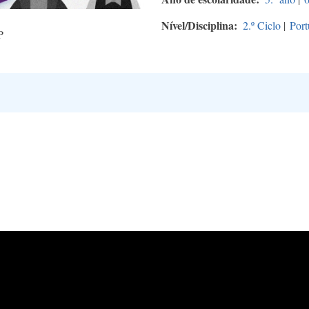
Nível/Disciplina
2.º Ciclo
|
Port
P