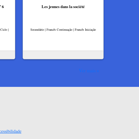
 6
Les jeunes dans la société
Ciclo |
Secundário | Francês Continuação | Francês Iniciação
Ver mais
essibilidade