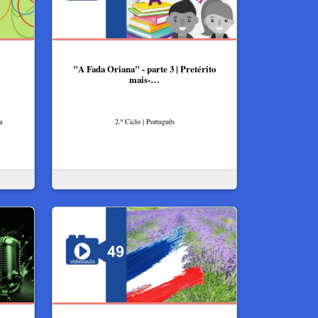
"A Fada Oriana" - parte 3 | Pretérito
mais-…
a
2.º Ciclo | Português