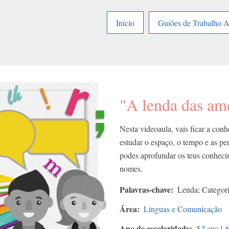
Início
Guiões de Trabalho 
"A lenda das am
Nesta videoaula, vais ficar a con
estudar o espaço, o tempo e as pe
podes aprofundar os teus conheci
nomes.
Palavras-chave
Lenda; Categori
Área
Línguas e Comunicação
Ano de escolaridade
5.º ano
|
6