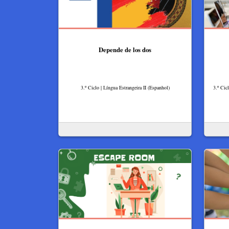
Depende de los dos
3.º Ciclo | Língua Estrangeira II (Espanhol)
3.º Cic