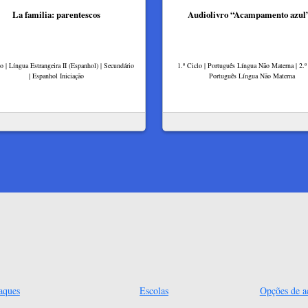
La familia: parentescos
Audiolivro “Acampamento azul”
lo | Língua Estrangeira II (Espanhol) | Secundário
1.º Ciclo | Português Língua Não Materna | 2.º 
| Espanhol Iniciação
Português Língua Não Materna
aques
Escolas
Opções de ac