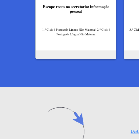
Escape room na secretaria: informação
pessoal
1.º Ciclo | Português Língua Não Materna | 2.º Ciclo |
3.º Cic
Português Língua Não Materna
Dest