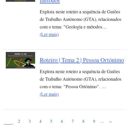
Explora neste roteiro a sequência de Guiões
de Trabalho Autónomo (GTA), relacionados
com o tema: "Geologia e métodos…
(Ler mais)
Roteiro | Tema 2 | Pessoa Ortónimo
Explora neste roteiro a sequência de Guiões
de Trabalho Autónomo (GTA), relacionados
com o tema: "Pessoa Ortónimo". …
(Ler mais)
Página atual
Paginação
1
Page
Page
Page
Page
Page
Page
Page
Page
Próxima pág
2
3
4
5
6
7
8
9
…
››