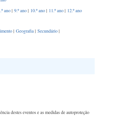
.º ano
|
9.º ano
|
10.º ano
|
11.º ano
|
12.º ano
vimento
|
Geografia
|
Secundário
|
uência destes eventos e as medidas de autoproteção