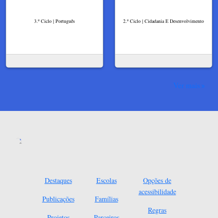
3.º Ciclo | Português
2.º Ciclo | Cidadania E Desenvolvimento
Ver mais
Destaques
Escolas
Opções de
acessibilidade
Publicações
Famílias
Regras
Projetos
Parceiros