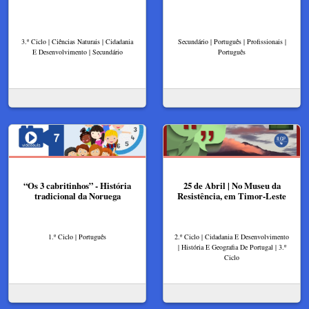
3.º Ciclo | Ciências Naturais | Cidadania
Secundário | Português | Profissionais |
E Desenvolvimento | Secundário
Português
“Os 3 cabritinhos” - História
25 de Abril | No Museu da
tradicional da Noruega
Resistência, em Timor-Leste
1.º Ciclo | Português
2.º Ciclo | Cidadania E Desenvolvimento
| História E Geografia De Portugal | 3.º
Ciclo