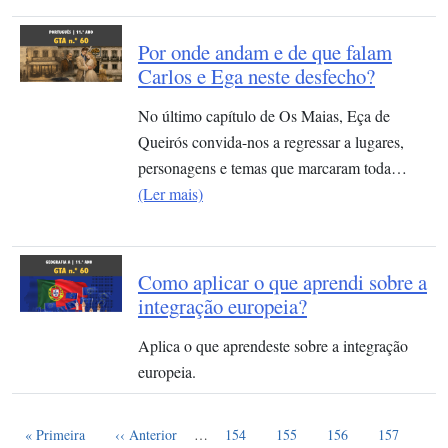
Por onde andam e de que falam
Carlos e Ega neste desfecho?
No último capítulo de Os Maias, Eça de
Queirós convida-nos a regressar a lugares,
personagens e temas que marcaram toda…
(Ler mais)
Como aplicar o que aprendi sobre a
integração europeia?
Aplica o que aprendeste sobre a integração
europeia.
Paginação
Primeira página
Página anterior
Page
Page
Page
Page
Pag
« Primeira
‹‹ Anterior
…
154
155
156
157