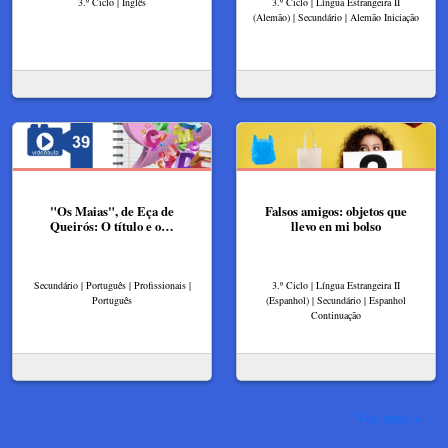
3.º Ciclo | Inglês
3.º Ciclo | Língua Estrangeira II
(Alemão) | Secundário | Alemão Iniciação
"Os Maias", de Eça de
Falsos amigos: objetos que
Queirós: O título e o…
llevo en mi bolso
Secundário | Português | Profissionais |
3.º Ciclo | Língua Estrangeira II
Português
(Espanhol) | Secundário | Espanhol
Continuação
Ver mais